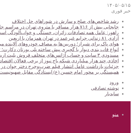
۱۴۰۵/۰۵/۱۵
خبر فوری
رشد شاخص‌های صلح و سازش در شوراهای حل اختلاف
جابجایی بیش از ۷۱۶ هزار مسافر با متروی تهران در مراسم جاماندگان اربعین
راهور: عامل همه تصادفات زائران، خستگی و خواب‌آلودگی اس
آزادی ۸۱ زندانی جرایم غیرعمد در تهران همزمان با اربعین
هوای پاک برای شیراز؛ دوربین‌ها به مصاف خودروهای آلاینده می
انواع قاب بندی دیوار با گچبری پیش ساخته پلی یورتان دکارت
مسدودی ۳ سایت و حساب آژانس‌های متخلف فروش بلیت اربعین
اخاذی چند هزار میلیاردی شبکه باج نیوز از برخی فعالان اقتصا
جزئیات بازداشت عامل انتشار فیلم ضرب‌وجرح دختر جوان در
همبستگی بر محور امام حسین (ع) ایستادگی مقابل صهیونیس
ورود
نوشته تصادفی
سایدبار
منو