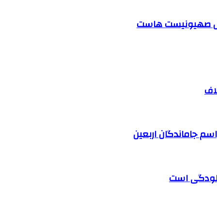
ابل صهیونیست هاست
اف
آلودگی است