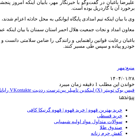
علیرضا باغبان در گفت‌وگو با خبرنگار مهر، بابیان اینکه امروز پن
برخورد آن با گاردریل بوده است.
وی با بیان اینکه تیم امدادی پایگاه ایوانکی به محل حادثه اعزام شدن
معاون امداد و نجات جمعیت هلال احمر استان سمنان با بیان اینکه عمل
باغبان رعایت قوانین راهنمایی و رانندگی را ضامن سلامتی دانست و
خودرو پیاده و سپس طی مسیر کنند.
منبع:مهر
۱۴۰۴/۰۱/۲۸
خواندن این مطلب 1 دقیقه زمان میبرد
فیس بوک
توییتر (X)
لینکدین
‫تامبلر
‫پین‌ترست
‫رددیت
‫VKontakte
رایان
پیوندها
خرید بهترین قهوه | خرید قهوه | قهوه گرنیکا کافی
خرید قسطی
سوالات متداول مواد اولیه شیمیایی
صندوق طلا
کفش چرم زنانه